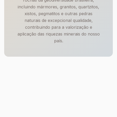
rochas da geodiversidade brasileira,
incluindo mármores, granitos, quartzitos,
xistos, pegmatitos e outras pedras
naturais de excepcional qualidade,
contribuindo para a valorização e
aplicação das riquezas minerais do nosso
país.