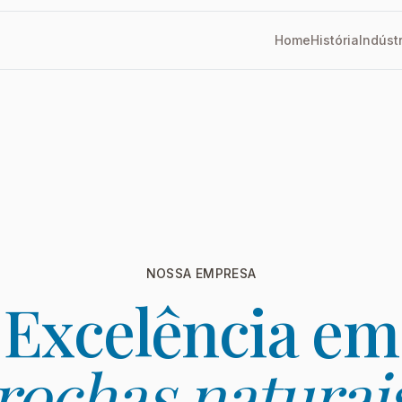
Home
História
Indúst
NOSSA EMPRESA
Excelência em
rochas naturai