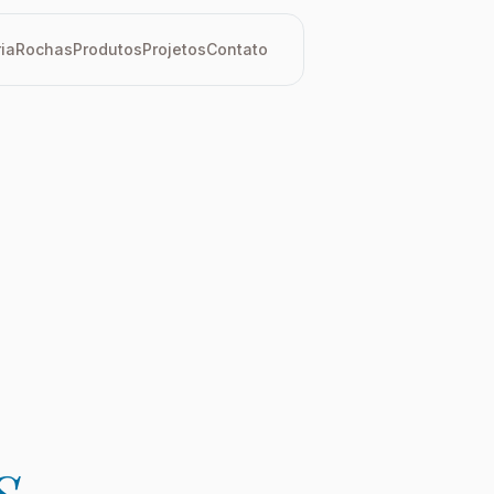
ria
Rochas
Produtos
Projetos
Contato
s