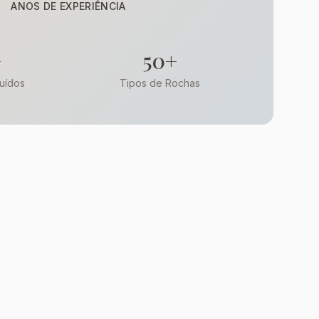
ANOS DE EXPERIÊNCIA
+
50+
uídos
Tipos de Rochas